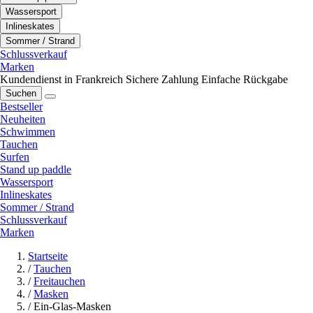
Wassersport
Inlineskates
Sommer / Strand
Schlussverkauf
Marken
Kundendienst in Frankreich
Sichere Zahlung
Einfache Rückgabe
Suchen
Bestseller
Neuheiten
Schwimmen
Tauchen
Surfen
Stand up paddle
Wassersport
Inlineskates
Sommer / Strand
Schlussverkauf
Marken
Startseite
/
Tauchen
/
Freitauchen
/
Masken
/
Ein-Glas-Masken