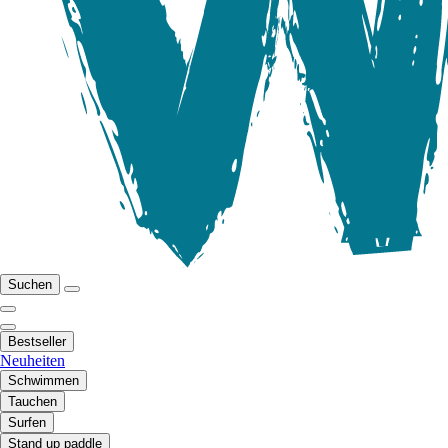
Suchen
Bestseller
Neuheiten
Schwimmen
Tauchen
Surfen
Stand up paddle