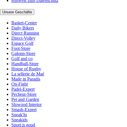
Hinweis zum Datenschutz
Unsere Geschäfte
Basket-Center
Daily Bikers
Direct Running
Direct-Volley
Espace Golf
Foot-Store
Galopp-Store
Golf and co
Handball-Store
House of Rugby
La sellerie de Maé
Made in Paradis
On-Fight
Padel-Expert
Pecheur-Store
Pet and Garden
Slowood Interior
Smash-Expert
Sneak'In
Sneakids
Sport is good