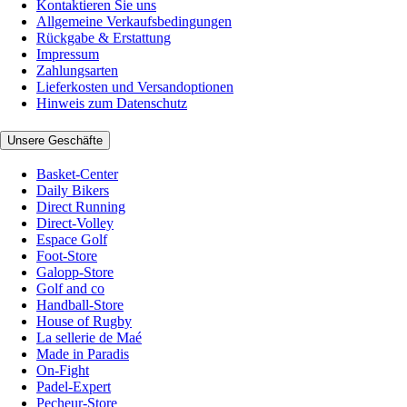
Kontaktieren Sie uns
Allgemeine Verkaufsbedingungen
Rückgabe & Erstattung
Impressum
Zahlungsarten
Lieferkosten und Versandoptionen
Hinweis zum Datenschutz
Unsere Geschäfte
Basket-Center
Daily Bikers
Direct Running
Direct-Volley
Espace Golf
Foot-Store
Galopp-Store
Golf and co
Handball-Store
House of Rugby
La sellerie de Maé
Made in Paradis
On-Fight
Padel-Expert
Pecheur-Store