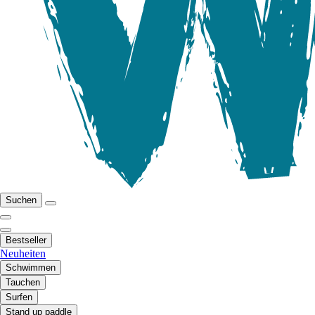
Suchen
Bestseller
Neuheiten
Schwimmen
Tauchen
Surfen
Stand up paddle