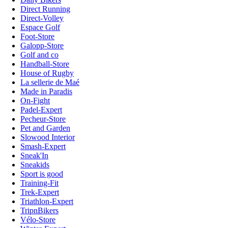
Direct Running
Direct-Volley
Espace Golf
Foot-Store
Galopp-Store
Golf and co
Handball-Store
House of Rugby
La sellerie de Maé
Made in Paradis
On-Fight
Padel-Expert
Pecheur-Store
Pet and Garden
Slowood Interior
Smash-Expert
Sneak'In
Sneakids
Sport is good
Training-Fit
Trek-Expert
Triathlon-Expert
TripnBikers
Vélo-Store