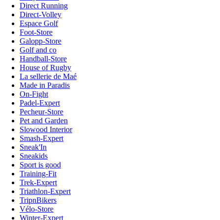
Direct Running
Direct-Volley
Espace Golf
Foot-Store
Galopp-Store
Golf and co
Handball-Store
House of Rugby
La sellerie de Maé
Made in Paradis
On-Fight
Padel-Expert
Pecheur-Store
Pet and Garden
Slowood Interior
Smash-Expert
Sneak'In
Sneakids
Sport is good
Training-Fit
Trek-Expert
Triathlon-Expert
TripnBikers
Vélo-Store
Winter-Expert