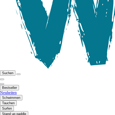
Suchen
Bestseller
Neuheiten
Schwimmen
Tauchen
Surfen
Stand up paddle