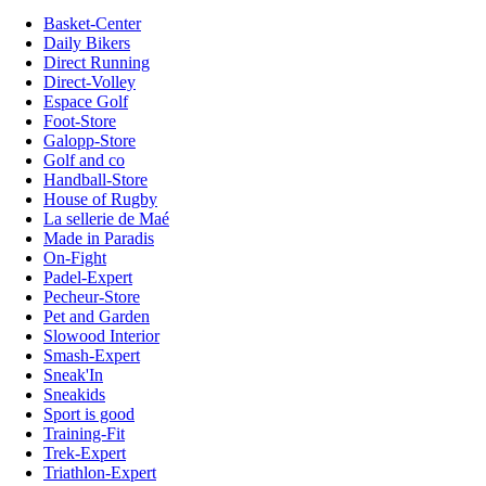
Basket-Center
Daily Bikers
Direct Running
Direct-Volley
Espace Golf
Foot-Store
Galopp-Store
Golf and co
Handball-Store
House of Rugby
La sellerie de Maé
Made in Paradis
On-Fight
Padel-Expert
Pecheur-Store
Pet and Garden
Slowood Interior
Smash-Expert
Sneak'In
Sneakids
Sport is good
Training-Fit
Trek-Expert
Triathlon-Expert