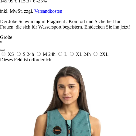
149,99 €
115,37 €
-23%
inkl. MwSt. zzgl.
Versandkosten
Der Jobe Schwimmgurt Fragment : Komfort und Sicherheit für
Frauen, die sich für Wassersport begeistern. Entdecken Sie ihn jetzt!
Größe
*
XS
S
24h
M
24h
L
XL
24h
2XL
Dieses Feld ist erforderlich