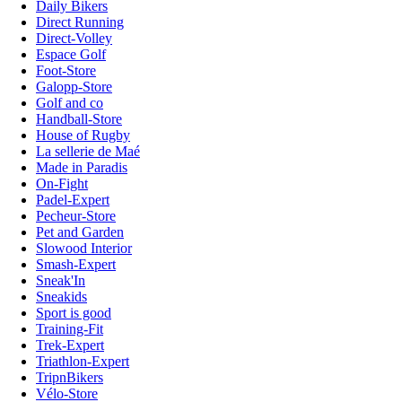
Daily Bikers
Direct Running
Direct-Volley
Espace Golf
Foot-Store
Galopp-Store
Golf and co
Handball-Store
House of Rugby
La sellerie de Maé
Made in Paradis
On-Fight
Padel-Expert
Pecheur-Store
Pet and Garden
Slowood Interior
Smash-Expert
Sneak'In
Sneakids
Sport is good
Training-Fit
Trek-Expert
Triathlon-Expert
TripnBikers
Vélo-Store