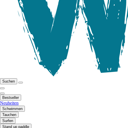
Suchen
Bestseller
Neuheiten
Schwimmen
Tauchen
Surfen
Stand up paddle