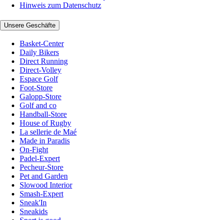
Hinweis zum Datenschutz
Unsere Geschäfte
Basket-Center
Daily Bikers
Direct Running
Direct-Volley
Espace Golf
Foot-Store
Galopp-Store
Golf and co
Handball-Store
House of Rugby
La sellerie de Maé
Made in Paradis
On-Fight
Padel-Expert
Pecheur-Store
Pet and Garden
Slowood Interior
Smash-Expert
Sneak'In
Sneakids