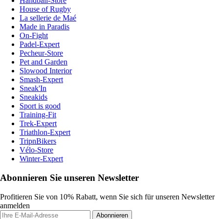
Handball-Store
House of Rugby
La sellerie de Maé
Made in Paradis
On-Fight
Padel-Expert
Pecheur-Store
Pet and Garden
Slowood Interior
Smash-Expert
Sneak'In
Sneakids
Sport is good
Training-Fit
Trek-Expert
Triathlon-Expert
TripnBikers
Vélo-Store
Winter-Expert
Abonnieren Sie unseren Newsletter
Profitieren Sie von 10% Rabatt, wenn Sie sich für unseren Newsletter
anmelden
Abonnieren