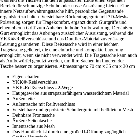
während die Taschen mit dem anpassbaren Ende einen separaten
Bereich für schmutzige Schuhe oder nasse Ausrüstung bieten. Eine
innere Netzaufbewahrungstasche hilft, persönliche Gegenstände
organisiert zu halten. Verstellbare Rückentragegurte mit 3D-Mesh-
Polsterung sorgen für Tragekomfort, ergänzt durch Gurtgriffe und
einen oberen Griff zum Anheben in hohe Aufbewahrung. Der äußere
Gurt ermöglicht das Anbringen zusätzlicher Ausrüstung, während die
YKK®-Reißverschlüsse und das Duraflex-Material zuverlässige
Leistung garantieren. Diese Reisetasche wird in einer leichten
Tragetasche geliefert, die eine einfache und kompakte Lagerung
ermöglicht, wenn sie nicht verwendet wird. Die Tragetasche kann auch
als Aufbewürfel genutzt werden, um Ihre Sachen im Inneren der
Tasche besser zu organisieren. Abmessungen: 70 cm x 35 cm x 30 cm
Eigenschaften
YKK®-Reißverschluss
YKK-Reißverschluss - 2-Wege
Hauptgewebe aus strapazierfähigem wasserdichtem Material
Außenkette
Außentasche mit Reißverschluss
Verstellbare und gepolsterte Schultergurte mit belüftetem Mesh
Dehnbare Fronttasche
Äußere Seitentasche
Innentasche aus Mesh
Das Hauptfach ist durch eine große U-Öffnung zugänglich