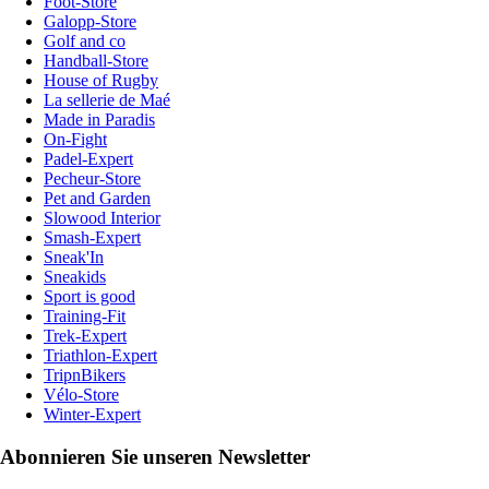
Foot-Store
Galopp-Store
Golf and co
Handball-Store
House of Rugby
La sellerie de Maé
Made in Paradis
On-Fight
Padel-Expert
Pecheur-Store
Pet and Garden
Slowood Interior
Smash-Expert
Sneak'In
Sneakids
Sport is good
Training-Fit
Trek-Expert
Triathlon-Expert
TripnBikers
Vélo-Store
Winter-Expert
Abonnieren Sie unseren Newsletter