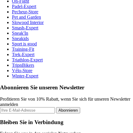
On-Fight
Padel-Expert
Pecheur-Store
Pet and Garden
Slowood Interior
Smash-Expert
Sneak'In
Sneakids
Sport is good
Training-Fit
Trek-Expert
Triathlon-Expert
TripnBikers
Vélo-Store
Winter-Expert
Abonnieren Sie unseren Newsletter
Profitieren Sie von 10% Rabatt, wenn Sie sich für unseren Newsletter
anmelden
Abonnieren
Bleiben Sie in Verbindung