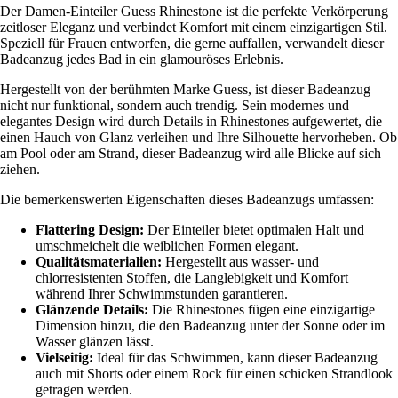
Der Damen-Einteiler Guess Rhinestone ist die perfekte Verkörperung
zeitloser Eleganz und verbindet Komfort mit einem einzigartigen Stil.
Speziell für Frauen entworfen, die gerne auffallen, verwandelt dieser
Badeanzug jedes Bad in ein glamouröses Erlebnis.
Hergestellt von der berühmten Marke Guess, ist dieser Badeanzug
nicht nur funktional, sondern auch trendig. Sein modernes und
elegantes Design wird durch Details in Rhinestones aufgewertet, die
einen Hauch von Glanz verleihen und Ihre Silhouette hervorheben. Ob
am Pool oder am Strand, dieser Badeanzug wird alle Blicke auf sich
ziehen.
Die bemerkenswerten Eigenschaften dieses Badeanzugs umfassen:
Flattering Design:
Der Einteiler bietet optimalen Halt und
umschmeichelt die weiblichen Formen elegant.
Qualitätsmaterialien:
Hergestellt aus wasser- und
chlorresistenten Stoffen, die Langlebigkeit und Komfort
während Ihrer Schwimmstunden garantieren.
Glänzende Details:
Die Rhinestones fügen eine einzigartige
Dimension hinzu, die den Badeanzug unter der Sonne oder im
Wasser glänzen lässt.
Vielseitig:
Ideal für das Schwimmen, kann dieser Badeanzug
auch mit Shorts oder einem Rock für einen schicken Strandlook
getragen werden.