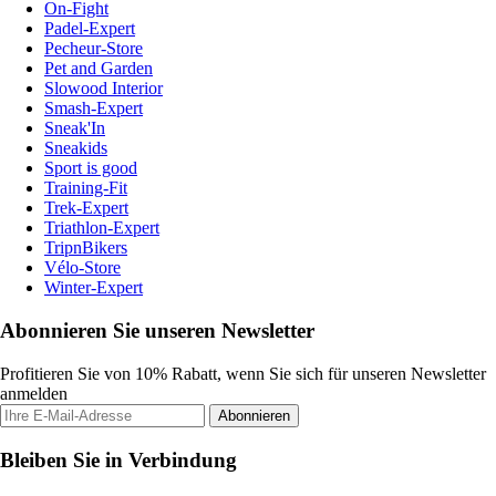
On-Fight
Padel-Expert
Pecheur-Store
Pet and Garden
Slowood Interior
Smash-Expert
Sneak'In
Sneakids
Sport is good
Training-Fit
Trek-Expert
Triathlon-Expert
TripnBikers
Vélo-Store
Winter-Expert
Abonnieren Sie unseren Newsletter
Profitieren Sie von 10% Rabatt, wenn Sie sich für unseren Newsletter
anmelden
Abonnieren
Bleiben Sie in Verbindung