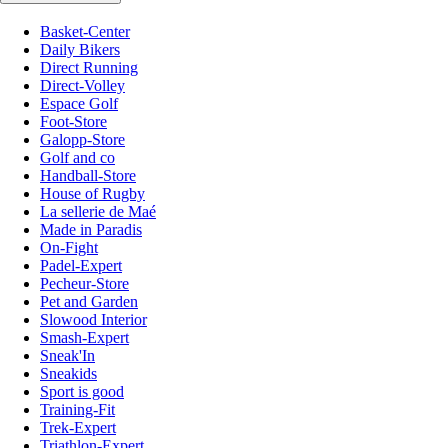
Basket-Center
Daily Bikers
Direct Running
Direct-Volley
Espace Golf
Foot-Store
Galopp-Store
Golf and co
Handball-Store
House of Rugby
La sellerie de Maé
Made in Paradis
On-Fight
Padel-Expert
Pecheur-Store
Pet and Garden
Slowood Interior
Smash-Expert
Sneak'In
Sneakids
Sport is good
Training-Fit
Trek-Expert
Triathlon-Expert