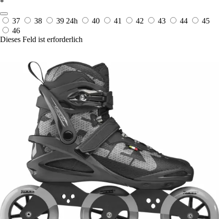
*
37
38
39
24h
40
41
42
43
44
45
46
Dieses Feld ist erforderlich