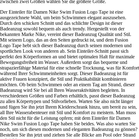
zwischen zwei Größen wählen Sie die größere Größe.
Der Einteiler für Damen Nike Swim Fusion Logo Tape ist eine
ausgezeichnete Wahl, um beim Schwimmen elegant auszusehen.
Durch den schicken Schnitt und das schlichte Design ist dieser
Badeanzug sowohl bequem als auch trendy. Hergestellt von der
bekannten Marke Nike, vereint dieser Badeanzug Qualität und Stil.
Mit seinem Logo, das an den Seiten gedruckt ist, und dem Fusion
Logo Tape hebt sich dieser Badeanzug durch seinen modernen und
sportlichen Look von anderen ab. Sein Einteiler-Schnitt passt sich
perfekt den Körperformen an und bietet optimalen Halt für maximale
Bewegungsfreiheit im Wasser. Außerdem sorgt das bequeme und
strapazierfähige Material für eine schnelle Trocknung, was für Komfort
während Ihrer Schwimmeinheiten sorgt. Dieser Badeanzug ist für
aktive Frauen konzipiert, die Stil und Praktikabilität kombinieren
möchten. Ob beim Schwimmen oder an einem Tag am Strand, dieser
Badeanzug wird Sie bei all Ihren Wasseraktivitäten begleiten. In
verschiedenen Größen und Farben erhältlich, passt dieser Badeanzug
zu allen Körpertypen und Stilvorlieben. Warten Sie also nicht länger
und fügen Sie ihn jetzt Ihrem Kleiderschrank hinzu, um bereit zu sein,
all Ihre Wasserabenteuer mit Stil und Komfort zu meistern. Man muss
den Stil nicht für die Leistung opfern; mit dem Einteiler für Damen
Nike Swim Fusion Logo Tape haben Sie beides. Was also warten Sie
noch, um sich diesen modernen und eleganten Badeanzug zu gönnen?
Bestellen Sie ihn jetzt und ziehen Sie alle Blicke am Pool oder Strand