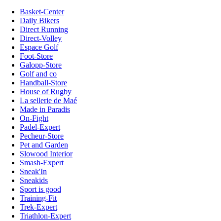
Basket-Center
Daily Bikers
Direct Running
Direct-Volley
Espace Golf
Foot-Store
Galopp-Store
Golf and co
Handball-Store
House of Rugby
La sellerie de Maé
Made in Paradis
On-Fight
Padel-Expert
Pecheur-Store
Pet and Garden
Slowood Interior
Smash-Expert
Sneak'In
Sneakids
Sport is good
Training-Fit
Trek-Expert
Triathlon-Expert