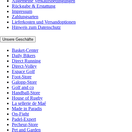
Allgemeine Verkaufsbedingungen
Rückgabe & Erstattung
Impressum
Zahlungsarten
Lieferkosten und Versandoptionen
Hinweis zum Datenschutz
Unsere Geschäfte
Basket-Center
Daily Bikers
Direct Running
Direct-Volley
Espace Golf
Foot-Store
Galopp-Store
Golf and co
Handball-Store
House of Rugby
La sellerie de Maé
Made in Paradis
On-Fight
Padel-Expert
Pecheur-Store
Pet and Garden