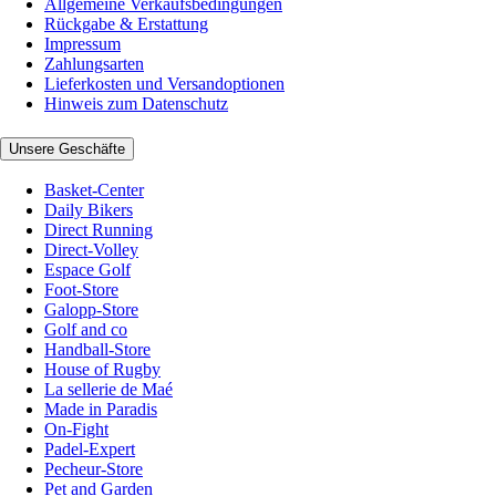
Allgemeine Verkaufsbedingungen
Rückgabe & Erstattung
Impressum
Zahlungsarten
Lieferkosten und Versandoptionen
Hinweis zum Datenschutz
Unsere Geschäfte
Basket-Center
Daily Bikers
Direct Running
Direct-Volley
Espace Golf
Foot-Store
Galopp-Store
Golf and co
Handball-Store
House of Rugby
La sellerie de Maé
Made in Paradis
On-Fight
Padel-Expert
Pecheur-Store
Pet and Garden