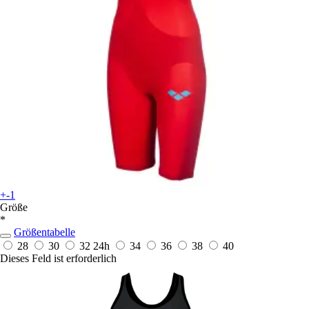
+-1
Größe
*
Größentabelle
28
30
32
24h
34
36
38
40
Dieses Feld ist erforderlich