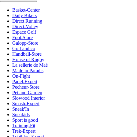
Basket-Center
Daily Bikers
Direct Running
Direct-Volley
Espace Golf
Foot-Store
Galopp-Store
Golf and co
Handball-Store
House of Rugby
La sellerie de Maé
Made in Paradis
On-Fight
Padel-Expert
Pecheur-Store
Pet and Garden
Slowood Interior
Smash-Expert
Sneak'In
Sneakids
Sport is good
Training-Fit
Trek-Expert
Triathlon-Expert