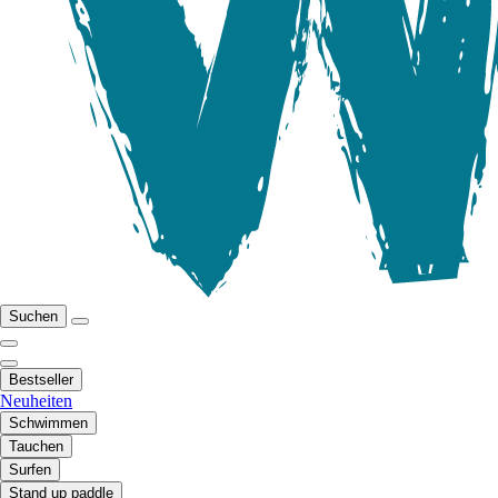
Suchen
Bestseller
Neuheiten
Schwimmen
Tauchen
Surfen
Stand up paddle