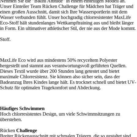
Nehmen Sie die "Bikini Attitude" in einem einteiligen Modell an.
Unser Einteiler Team Rücken Challenge für Mädchen hat Träger und
einen großen Ausschnitt, damit sich Ihre Wassersportlerin mit dem
Wasser verbunden fühlt. Unser hochgradig chlorresistenter MaxLife
Eco-Stoff hält stundenlanges Wettkampftraining aus und bleibt länger
in Form. Ein ultimativer athletischer Stil, der nie aus der Mode kommt.
Stoff.
MaxLife Eco wird aus mindestens 50% recyceltem Polyester
hergestellt und stammt aus verantwortungsvoll geführten Quellen.
Dieses Textil wurde über 200 Stunden lang getestet und bietet
maximale Chlorresistenz. Sie können also sicher sein, dass der
Badeanzug Ihres Kindes lange hält. Es trocknet schnell und bietet UV-
Schutz für optimalen Tragekomfort und Abdeckung.
Häufiges Schwimmen
Hoch chlorresistentes Design, um viele Schwimmsitzungen zu
überstehen.
Rücken
Challenge
Breiter Rückenausschnitt mit schmalen Trägern, die so gestaltet sind,