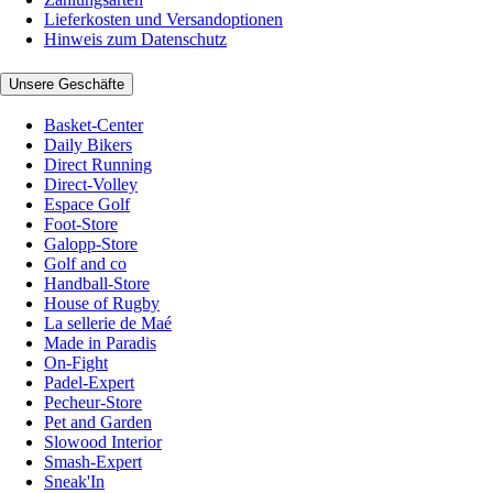
Lieferkosten und Versandoptionen
Hinweis zum Datenschutz
Unsere Geschäfte
Basket-Center
Daily Bikers
Direct Running
Direct-Volley
Espace Golf
Foot-Store
Galopp-Store
Golf and co
Handball-Store
House of Rugby
La sellerie de Maé
Made in Paradis
On-Fight
Padel-Expert
Pecheur-Store
Pet and Garden
Slowood Interior
Smash-Expert
Sneak'In