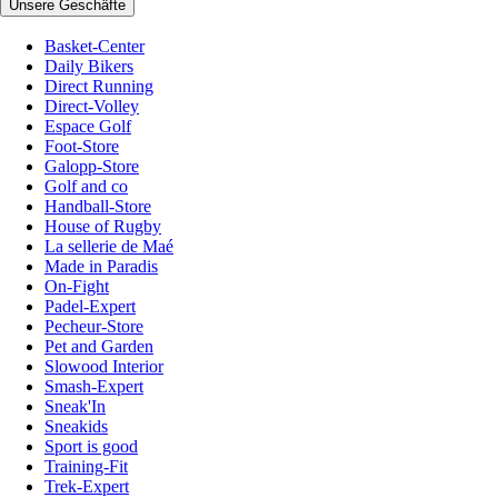
Unsere Geschäfte
Basket-Center
Daily Bikers
Direct Running
Direct-Volley
Espace Golf
Foot-Store
Galopp-Store
Golf and co
Handball-Store
House of Rugby
La sellerie de Maé
Made in Paradis
On-Fight
Padel-Expert
Pecheur-Store
Pet and Garden
Slowood Interior
Smash-Expert
Sneak'In
Sneakids
Sport is good
Training-Fit
Trek-Expert