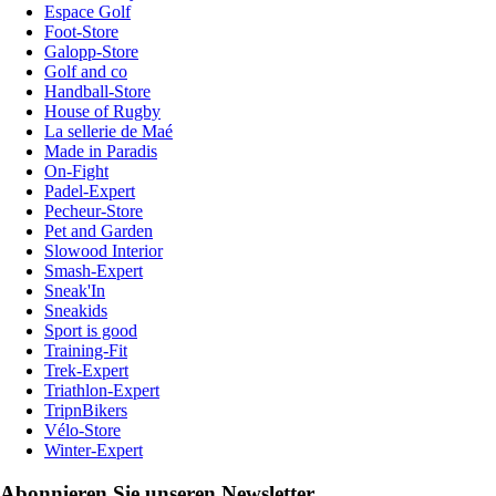
Espace Golf
Foot-Store
Galopp-Store
Golf and co
Handball-Store
House of Rugby
La sellerie de Maé
Made in Paradis
On-Fight
Padel-Expert
Pecheur-Store
Pet and Garden
Slowood Interior
Smash-Expert
Sneak'In
Sneakids
Sport is good
Training-Fit
Trek-Expert
Triathlon-Expert
TripnBikers
Vélo-Store
Winter-Expert
Abonnieren Sie unseren Newsletter