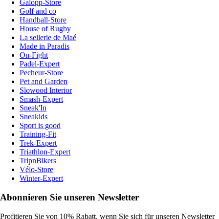
Galopp-Store
Golf and co
Handball-Store
House of Rugby
La sellerie de Maé
Made in Paradis
On-Fight
Padel-Expert
Pecheur-Store
Pet and Garden
Slowood Interior
Smash-Expert
Sneak'In
Sneakids
Sport is good
Training-Fit
Trek-Expert
Triathlon-Expert
TripnBikers
Vélo-Store
Winter-Expert
Abonnieren Sie unseren Newsletter
Profitieren Sie von 10% Rabatt, wenn Sie sich für unseren Newsletter