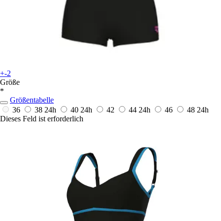
+-2
Größe
*
Größentabelle
36
38
24h
40
24h
42
44
24h
46
48
24h
Dieses Feld ist erforderlich