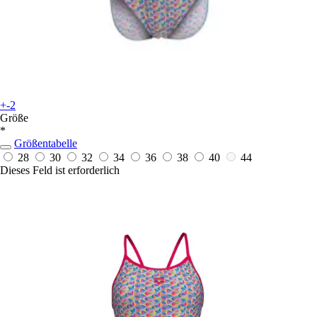
+-2
Größe
*
Größentabelle
28
30
32
34
36
38
40
44
Dieses Feld ist erforderlich