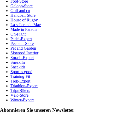
Foot-Store
Galopp-Store
Golf and co
Handball-Store
House of Rugby
La sellerie de Maé
Made in Paradis
On-Fight
Padel-Expert
Pecheur-Store
Pet and Garden
Slowood Interior
Smash-Expert
Sneak'In
Sneakids
Sport is good
Training-Fit
Trek-Expert
Triathlon-Expert
TripnBikers
Vélo-Store
Winter-Expert
Abonnieren Sie unseren Newsletter