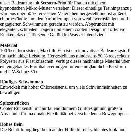
unser Badeanzug mit Seestern-Print für Frauen mit einem
hypnotischen Mikro-Muster versehen. Dieser einteilige Trainingsanzug
wird aus über 50 % recycelten Materialien hergestellt und ist äußerst
chlorbeständig, um den Anforderungen von wettbewerbsfähigen und
engagierten Schwimmern gerecht zu werden. Abgerundet mit
eleganten, schmalen Trägern und einem coolen Design mit offenem
Rücken, das das fließende Gefühl im Wasser intensiviert.
Material
100 % chlorresistent, MaxLife Eco ist ein innovativer Badeanzugstoff
für nachhaltige Leistung. Hergestellt aus mindestens 50 % recyceltem
Polyester aus Plastikflaschen, verfügt dieses nachhaltige Material über
ein eingebautes Formhaltevermögen für eine unglaubliche Passform
und UV-Schutz 50+.
Häufiges Schwimmen
Entwickelt mit hoher Chlorresistenz, um viele Schwimmeinheiten zu
bewältigen.
Spitzenrücken
Cooler Rückenstil mit auffallend dünnem Gurtdesign und großem
Ausschnitt für maximale Flexibilität bei verschiedenen Bewegungen.
Hohes Bein
Die Beinöffnung liegt hoch an der Hüfte für ein schlichtes look und