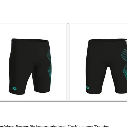
rfekten Partner für kompromissloses Hochleistungs-Training.