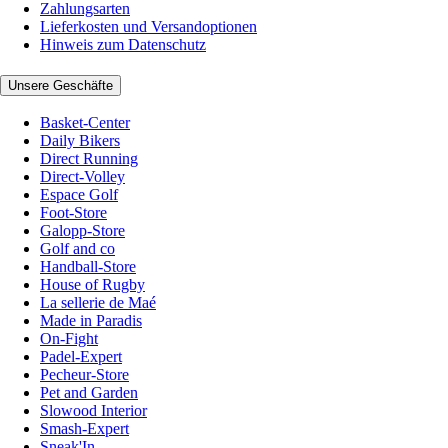
Zahlungsarten
Lieferkosten und Versandoptionen
Hinweis zum Datenschutz
Unsere Geschäfte
Basket-Center
Daily Bikers
Direct Running
Direct-Volley
Espace Golf
Foot-Store
Galopp-Store
Golf and co
Handball-Store
House of Rugby
La sellerie de Maé
Made in Paradis
On-Fight
Padel-Expert
Pecheur-Store
Pet and Garden
Slowood Interior
Smash-Expert
Sneak'In