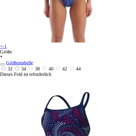
+-1
Größe
*
Größentabelle
32
34
38
40
42
44
Dieses Feld ist erforderlich