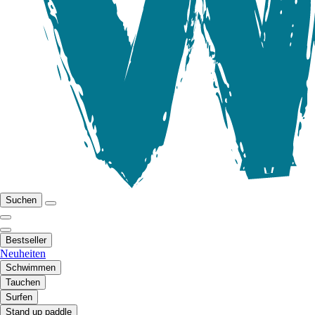
Suchen
Bestseller
Neuheiten
Schwimmen
Tauchen
Surfen
Stand up paddle