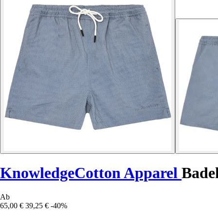
KnowledgeCotton Apparel
Bade
Ab
65,00 €
39,25 €
-40%