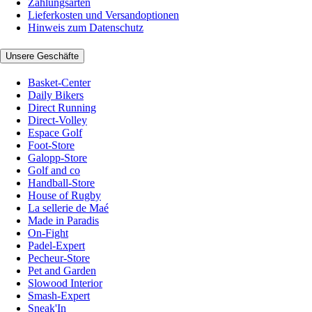
Zahlungsarten
Lieferkosten und Versandoptionen
Hinweis zum Datenschutz
Unsere Geschäfte
Basket-Center
Daily Bikers
Direct Running
Direct-Volley
Espace Golf
Foot-Store
Galopp-Store
Golf and co
Handball-Store
House of Rugby
La sellerie de Maé
Made in Paradis
On-Fight
Padel-Expert
Pecheur-Store
Pet and Garden
Slowood Interior
Smash-Expert
Sneak'In