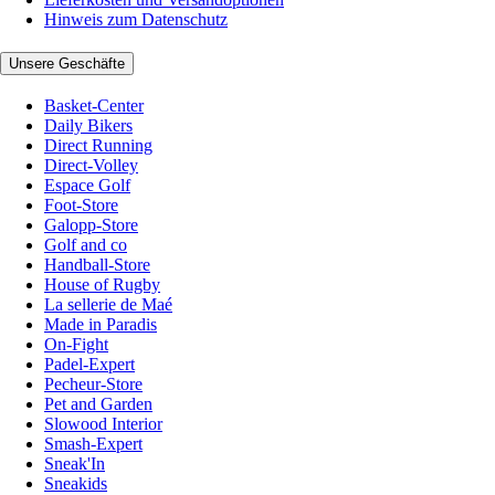
Hinweis zum Datenschutz
Unsere Geschäfte
Basket-Center
Daily Bikers
Direct Running
Direct-Volley
Espace Golf
Foot-Store
Galopp-Store
Golf and co
Handball-Store
House of Rugby
La sellerie de Maé
Made in Paradis
On-Fight
Padel-Expert
Pecheur-Store
Pet and Garden
Slowood Interior
Smash-Expert
Sneak'In
Sneakids