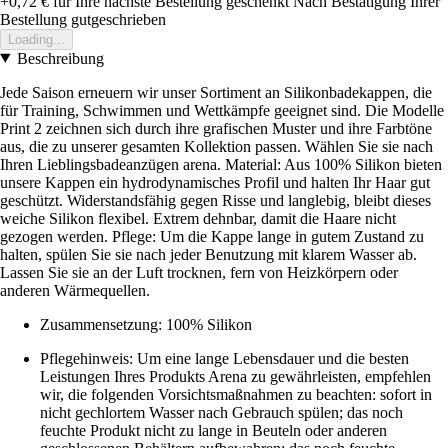
+0,72 €
für Ihre nächste Bestellung geschenkt
Nach Bestätigung Ihrer
Bestellung gutgeschrieben
Loading...
Beschreibung
Jede Saison erneuern wir unser Sortiment an Silikonbadekappen, die
für Training, Schwimmen und Wettkämpfe geeignet sind. Die Modelle
Print 2 zeichnen sich durch ihre grafischen Muster und ihre Farbtöne
aus, die zu unserer gesamten Kollektion passen. Wählen Sie sie nach
Ihren Lieblingsbadeanzügen arena. Material: Aus 100% Silikon bieten
unsere Kappen ein hydrodynamisches Profil und halten Ihr Haar gut
geschützt. Widerstandsfähig gegen Risse und langlebig, bleibt dieses
weiche Silikon flexibel. Extrem dehnbar, damit die Haare nicht
gezogen werden. Pflege: Um die Kappe lange in gutem Zustand zu
halten, spülen Sie sie nach jeder Benutzung mit klarem Wasser ab.
Lassen Sie sie an der Luft trocknen, fern von Heizkörpern oder
anderen Wärmequellen.
Zusammensetzung: 100% Silikon
Pflegehinweis: Um eine lange Lebensdauer und die besten
Leistungen Ihres Produkts Arena zu gewährleisten, empfehlen
wir, die folgenden Vorsichtsmaßnahmen zu beachten: sofort in
nicht gechlortem Wasser nach Gebrauch spülen; das noch
feuchte Produkt nicht zu lange in Beuteln oder anderen