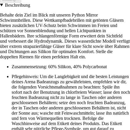
Beschreibung
Behalte dein Ziel im Blick mit unseren Python Mirror
Schwimmbrillen. Diese Wettkampfbadebrillen mit getönten Gläsern
bieten zusätzlichen UV-Schutz beim Schwimmen im Freien und
schützen vor Sonnenblendung und hellen Lichtpunkten in
Hallenbädern. Ihre schlangenförmige Form erweitert dein Sichtfeld
und verbessert die Hydrodynamik. Dieses wasserdichte Modell verfügt
über extrem strapazierfähige Gläser für klare Sicht sowie über Rahmen
und Dichtungen aus Silikon für optimalen Komfort. Stelle die
doppelten Riemen für einen perfekten Halt ein.
Zusammensetzung: 60% Silikon, 40% Polycarbonat
Pflegehinweis: Um die Langlebigkeit und die besten Leistungen
deines Arena Badeanzugs zu gewährleisten, empfehlen wir dir,
die folgenden Vorsichtsmaßnahmen zu beachten: Spüle ihn
sofort nach der Benutzung in chlorfreiem Wasser; lasse den noch
feuchten Badeanzug nicht zu lange in Taschen oder anderen
geschlossenen Behältern; setze den noch feuchten Badeanzug,
der in Taschen oder anderen geschlossenen Behältern ist, nicht
der Sonne aus; wasche mit Feinwaschmitteln; lasse ihn natürlich
und fern von Wärmequellen trocknen. Befolge die
Waschhinweise auf dem Etikett deines Produkts. Das Etikett
enthält sehr nützliche Pflege-Symbole, um gut darauf zu