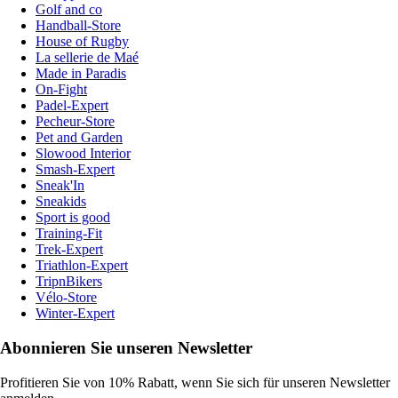
Golf and co
Handball-Store
House of Rugby
La sellerie de Maé
Made in Paradis
On-Fight
Padel-Expert
Pecheur-Store
Pet and Garden
Slowood Interior
Smash-Expert
Sneak'In
Sneakids
Sport is good
Training-Fit
Trek-Expert
Triathlon-Expert
TripnBikers
Vélo-Store
Winter-Expert
Abonnieren Sie unseren Newsletter
Profitieren Sie von 10% Rabatt, wenn Sie sich für unseren Newsletter