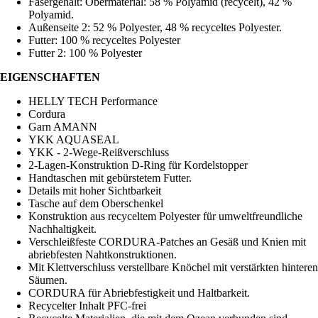
Fasergehalt: Obermaterial: 58 % Polyamid (recycelt), 42 %
Polyamid.
Außenseite 2: 52 % Polyester, 48 % recyceltes Polyester.
Futter: 100 % recyceltes Polyester
Futter 2: 100 % Polyester
EIGENSCHAFTEN
HELLY TECH Performance
Cordura
Garn AMANN
YKK AQUASEAL
YKK - 2-Wege-Reißverschluss
2-Lagen-Konstruktion D-Ring für Kordelstopper
Handtaschen mit gebürstetem Futter.
Details mit hoher Sichtbarkeit
Tasche auf dem Oberschenkel
Konstruktion aus recyceltem Polyester für umweltfreundliche
Nachhaltigkeit.
Verschleißfeste CORDURA-Patches an Gesäß und Knien mit
abriebfesten Nahtkonstruktionen.
Mit Klettverschluss verstellbare Knöchel mit verstärkten hinteren
Säumen.
CORDURA für Abriebfestigkeit und Haltbarkeit.
Recycelter Inhalt PFC-frei