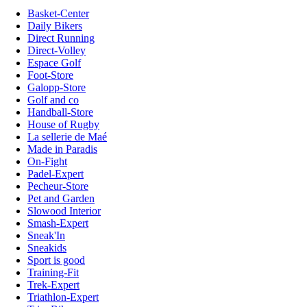
Basket-Center
Daily Bikers
Direct Running
Direct-Volley
Espace Golf
Foot-Store
Galopp-Store
Golf and co
Handball-Store
House of Rugby
La sellerie de Maé
Made in Paradis
On-Fight
Padel-Expert
Pecheur-Store
Pet and Garden
Slowood Interior
Smash-Expert
Sneak'In
Sneakids
Sport is good
Training-Fit
Trek-Expert
Triathlon-Expert