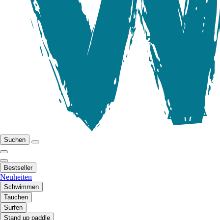
Suchen
Bestseller
Neuheiten
Schwimmen
Tauchen
Surfen
Stand up paddle