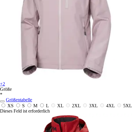
+2
Größe
*
Größentabelle
XS
S
M
L
XL
2XL
3XL
4XL
5XL
Dieses Feld ist erforderlich