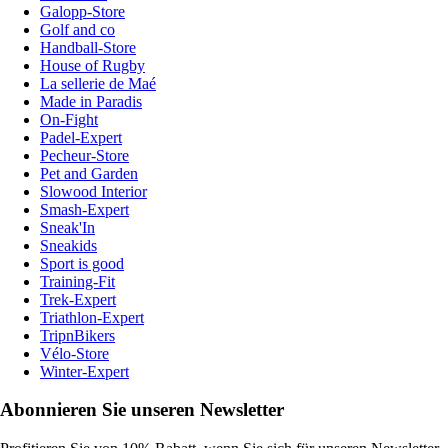
Galopp-Store
Golf and co
Handball-Store
House of Rugby
La sellerie de Maé
Made in Paradis
On-Fight
Padel-Expert
Pecheur-Store
Pet and Garden
Slowood Interior
Smash-Expert
Sneak'In
Sneakids
Sport is good
Training-Fit
Trek-Expert
Triathlon-Expert
TripnBikers
Vélo-Store
Winter-Expert
Abonnieren Sie unseren Newsletter