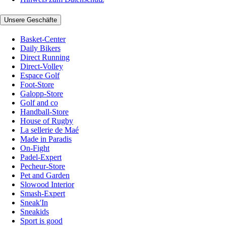
Unsere Geschäfte
Basket-Center
Daily Bikers
Direct Running
Direct-Volley
Espace Golf
Foot-Store
Galopp-Store
Golf and co
Handball-Store
House of Rugby
La sellerie de Maé
Made in Paradis
On-Fight
Padel-Expert
Pecheur-Store
Pet and Garden
Slowood Interior
Smash-Expert
Sneak'In
Sneakids
Sport is good