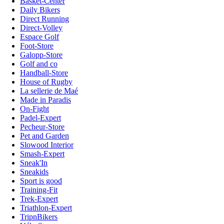
Basket-Center
Daily Bikers
Direct Running
Direct-Volley
Espace Golf
Foot-Store
Galopp-Store
Golf and co
Handball-Store
House of Rugby
La sellerie de Maé
Made in Paradis
On-Fight
Padel-Expert
Pecheur-Store
Pet and Garden
Slowood Interior
Smash-Expert
Sneak'In
Sneakids
Sport is good
Training-Fit
Trek-Expert
Triathlon-Expert
TripnBikers