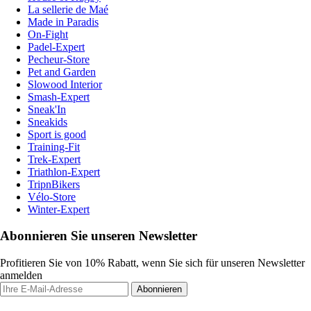
La sellerie de Maé
Made in Paradis
On-Fight
Padel-Expert
Pecheur-Store
Pet and Garden
Slowood Interior
Smash-Expert
Sneak'In
Sneakids
Sport is good
Training-Fit
Trek-Expert
Triathlon-Expert
TripnBikers
Vélo-Store
Winter-Expert
Abonnieren Sie unseren Newsletter
Profitieren Sie von 10% Rabatt, wenn Sie sich für unseren Newsletter
anmelden
Abonnieren