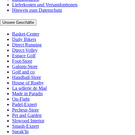
Lieferkosten und Versandoptionen
Hinweis zum Datenschutz
Unsere Geschäfte
Basket-Center
Daily Bikers
Direct Running
Direct-Volley
Espace Golf
Foot-Store
Galopp-Store
Golf and co
Handball-Store
House of Rugby
La sellerie de Maé
Made in Paradis
On-Fight
Padel-Expert
Pecheur-Store
Pet and Garden
Slowood Interior
Smash-Expert
Sneak'In