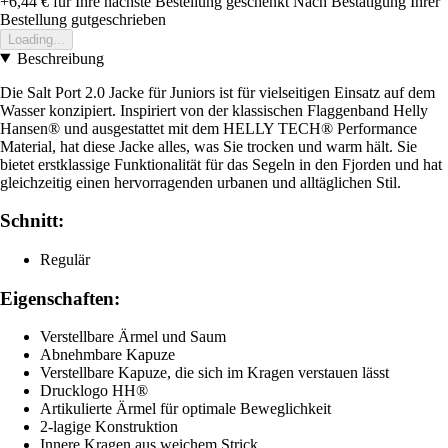
+6,44 €
für Ihre nächste Bestellung geschenkt
Nach Bestätigung Ihrer
Bestellung gutgeschrieben
Loading...
Beschreibung
Die Salt Port 2.0 Jacke für Juniors ist für vielseitigen Einsatz auf dem
Wasser konzipiert. Inspiriert von der klassischen Flaggenband Helly
Hansen® und ausgestattet mit dem HELLY TECH® Performance
Material, hat diese Jacke alles, was Sie trocken und warm hält. Sie
bietet erstklassige Funktionalität für das Segeln in den Fjorden und hat
gleichzeitig einen hervorragenden urbanen und alltäglichen Stil.
Schnitt:
Regulär
Eigenschaften:
Verstellbare Ärmel und Saum
Abnehmbare Kapuze
Verstellbare Kapuze, die sich im Kragen verstauen lässt
Drucklogo HH®
Artikulierte Ärmel für optimale Beweglichkeit
2-lagige Konstruktion
Innere Kragen aus weichem Strick