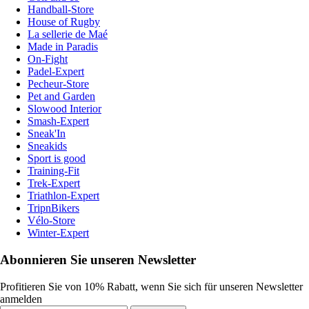
Handball-Store
House of Rugby
La sellerie de Maé
Made in Paradis
On-Fight
Padel-Expert
Pecheur-Store
Pet and Garden
Slowood Interior
Smash-Expert
Sneak'In
Sneakids
Sport is good
Training-Fit
Trek-Expert
Triathlon-Expert
TripnBikers
Vélo-Store
Winter-Expert
Abonnieren Sie unseren Newsletter
Profitieren Sie von 10% Rabatt, wenn Sie sich für unseren Newsletter
anmelden