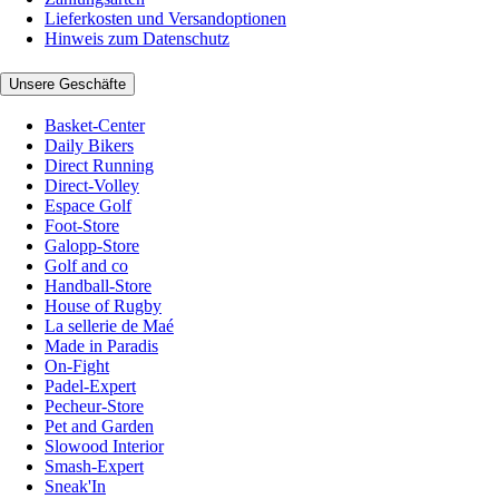
Lieferkosten und Versandoptionen
Hinweis zum Datenschutz
Unsere Geschäfte
Basket-Center
Daily Bikers
Direct Running
Direct-Volley
Espace Golf
Foot-Store
Galopp-Store
Golf and co
Handball-Store
House of Rugby
La sellerie de Maé
Made in Paradis
On-Fight
Padel-Expert
Pecheur-Store
Pet and Garden
Slowood Interior
Smash-Expert
Sneak'In