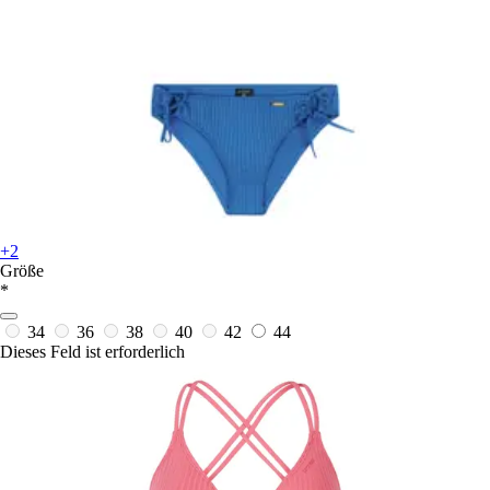
+2
Größe
*
34
36
38
40
42
44
Dieses Feld ist erforderlich