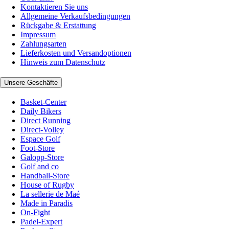
Kontaktieren Sie uns
Allgemeine Verkaufsbedingungen
Rückgabe & Erstattung
Impressum
Zahlungsarten
Lieferkosten und Versandoptionen
Hinweis zum Datenschutz
Unsere Geschäfte
Basket-Center
Daily Bikers
Direct Running
Direct-Volley
Espace Golf
Foot-Store
Galopp-Store
Golf and co
Handball-Store
House of Rugby
La sellerie de Maé
Made in Paradis
On-Fight
Padel-Expert