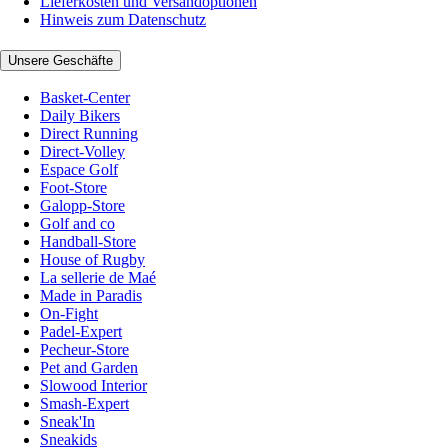
Lieferkosten und Versandoptionen
Hinweis zum Datenschutz
Unsere Geschäfte
Basket-Center
Daily Bikers
Direct Running
Direct-Volley
Espace Golf
Foot-Store
Galopp-Store
Golf and co
Handball-Store
House of Rugby
La sellerie de Maé
Made in Paradis
On-Fight
Padel-Expert
Pecheur-Store
Pet and Garden
Slowood Interior
Smash-Expert
Sneak'In
Sneakids