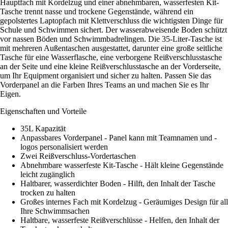
Hauptfach mit Kordelzug und einer abnehmbaren, wasserfesten Kit-
Tasche trennt nasse und trockene Gegenstände, während ein
gepolstertes Laptopfach mit Klettverschluss die wichtigsten Dinge für
Schule und Schwimmen sichert. Der wasserabweisende Boden schützt
vor nassen Böden und Schwimmbadrelingen. Die 35-Liter-Tasche ist
mit mehreren Außentaschen ausgestattet, darunter eine große seitliche
Tasche für eine Wasserflasche, eine verborgene Reißverschlusstasche
an der Seite und eine kleine Reißverschlusstasche an der Vorderseite,
um Ihr Equipment organisiert und sicher zu halten. Passen Sie das
Vorderpanel an die Farben Ihres Teams an und machen Sie es Ihr
Eigen.
Eigenschaften und Vorteile
35L Kapazität
Anpassbares Vorderpanel - Panel kann mit Teamnamen und -
logos personalisiert werden
Zwei Reißverschluss-Vordertaschen
Abnehmbare wasserfeste Kit-Tasche - Hält kleine Gegenstände
leicht zugänglich
Haltbarer, wasserdichter Boden - Hilft, den Inhalt der Tasche
trocken zu halten
Großes internes Fach mit Kordelzug - Geräumiges Design für all
Ihre Schwimmsachen
Haltbare, wasserfeste Reißverschlüsse - Helfen, den Inhalt der