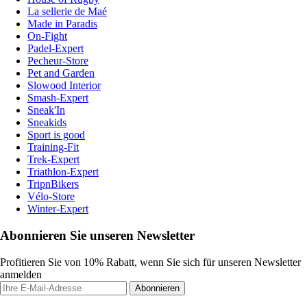
La sellerie de Maé
Made in Paradis
On-Fight
Padel-Expert
Pecheur-Store
Pet and Garden
Slowood Interior
Smash-Expert
Sneak'In
Sneakids
Sport is good
Training-Fit
Trek-Expert
Triathlon-Expert
TripnBikers
Vélo-Store
Winter-Expert
Abonnieren Sie unseren Newsletter
Profitieren Sie von 10% Rabatt, wenn Sie sich für unseren Newsletter
anmelden
Abonnieren