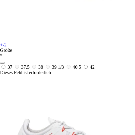
+-2
Größe
*
37
37,5
38
39 1/3
40,5
42
Dieses Feld ist erforderlich