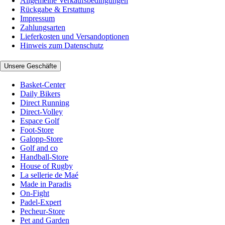
Allgemeine Verkaufsbedingungen
Rückgabe & Erstattung
Impressum
Zahlungsarten
Lieferkosten und Versandoptionen
Hinweis zum Datenschutz
Unsere Geschäfte
Basket-Center
Daily Bikers
Direct Running
Direct-Volley
Espace Golf
Foot-Store
Galopp-Store
Golf and co
Handball-Store
House of Rugby
La sellerie de Maé
Made in Paradis
On-Fight
Padel-Expert
Pecheur-Store
Pet and Garden