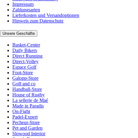
Impressum
Zahlungsarten
Lieferkosten und Versandoptionen
Hinweis zum Datenschutz
Unsere Geschäfte
Basket-Center
Daily Bikers
Direct Running
Direct-Volley
Espace Golf
Foot-Store
Galopp-Store
Golf and co
Handball-Store
House of Rugby
La sellerie de Maé
Made in Paradis
On-Fight
Padel-Expert
Pecheur-Store
Pet and Garden
Slowood Interior