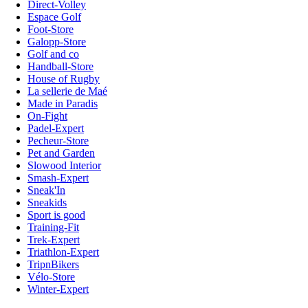
Direct-Volley
Espace Golf
Foot-Store
Galopp-Store
Golf and co
Handball-Store
House of Rugby
La sellerie de Maé
Made in Paradis
On-Fight
Padel-Expert
Pecheur-Store
Pet and Garden
Slowood Interior
Smash-Expert
Sneak'In
Sneakids
Sport is good
Training-Fit
Trek-Expert
Triathlon-Expert
TripnBikers
Vélo-Store
Winter-Expert