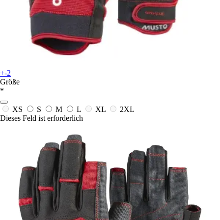
+-2
Größe
*
XS
S
M
L
XL
2XL
Dieses Feld ist erforderlich