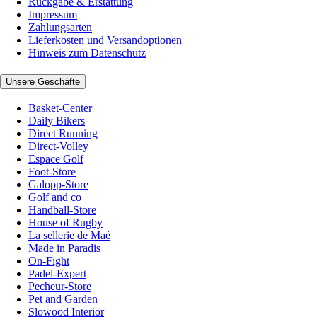
Rückgabe & Erstattung
Impressum
Zahlungsarten
Lieferkosten und Versandoptionen
Hinweis zum Datenschutz
Unsere Geschäfte
Basket-Center
Daily Bikers
Direct Running
Direct-Volley
Espace Golf
Foot-Store
Galopp-Store
Golf and co
Handball-Store
House of Rugby
La sellerie de Maé
Made in Paradis
On-Fight
Padel-Expert
Pecheur-Store
Pet and Garden
Slowood Interior